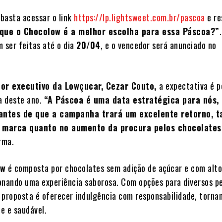
 basta acessar o link
https://lp.lightsweet.com.br/pascoa
e re
que o Chocolow é a melhor escolha para essa Páscoa?”
m ser feitas até o dia
20/04
, e o vencedor será anunciado no
tor executivo da Lowçucar, Cezar Couto,
a expectativa é p
a deste ano.
“A Páscoa é uma data estratégica para nós,
antes de que a campanha trará um excelente retorno, t
da marca quanto no aumento da procura pelos chocolates
irma.
ow
é composta por chocolates sem adição de açúcar e com alto
onando uma experiência saborosa. Com opções para diversos pe
 proposta é oferecer indulgência com responsabilidade, torna
e e saudável.