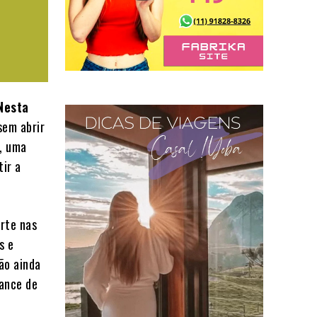
Nesta
sem abrir
, uma
tir a
rte nas
s e
ão ainda
hance de