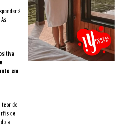
sponder à
. As
ositiva
 e
anto em
 teor de
rfis de
ndo a