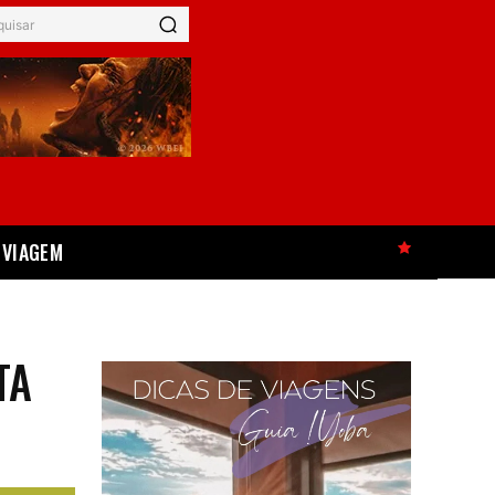
quisar
VIAGEM
HOT
TA