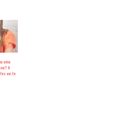
na uma
coa? A
tes vai te