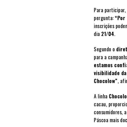
Para participar,
pergunta:
“Por 
inscrições pode
dia
21/04
.
Segundo o
dire
para a campanh
estamos confi
visibilidade 
Chocolow”
, af
A linha
Chocol
cacau, proporci
consumidores, a
Páscoa mais doc