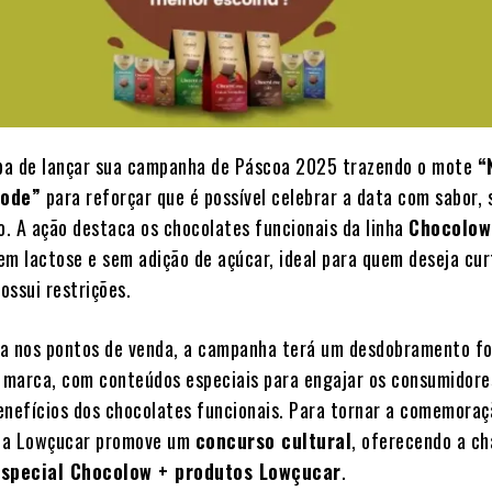
ba de lançar sua campanha de Páscoa 2025 trazendo o mote
“
pode”
para reforçar que é possível celebrar a data com sabor, 
io. A ação destaca os chocolates funcionais da linha
Chocolow
em lactose e sem adição de açúcar, ideal para quem deseja cur
ossui restrições.
a nos pontos de venda, a campanha terá um desdobramento fo
a marca, com conteúdos especiais para engajar os consumidore
enefícios dos chocolates funcionais. Para tornar a comemoraç
, a Lowçucar promove um
concurso cultural
, oferecendo a c
especial Chocolow + produtos Lowçucar
.