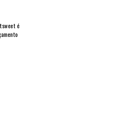
htsweet é
nçamento