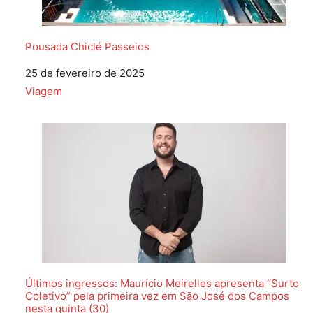
Pousada Chiclé Passeios
Data
25 de fevereiro de 2025
Em relação a
Viagem
Últimos ingressos: Maurício Meirelles apresenta “Surto
Coletivo” pela primeira vez em São José dos Campos
nesta quinta (30)