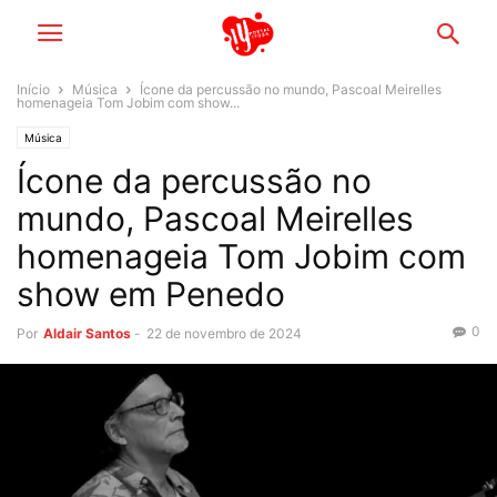
Início
Música
Ícone da percussão no mundo, Pascoal Meirelles
homenageia Tom Jobim com show...
Música
Ícone da percussão no
mundo, Pascoal Meirelles
homenageia Tom Jobim com
show em Penedo
0
Por
Aldair Santos
-
22 de novembro de 2024