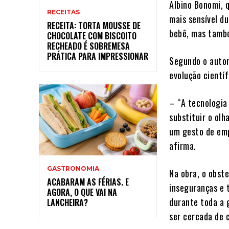
Albino Bonomi, 
RECEITAS
mais sensível d
RECEITA: TORTA MOUSSE DE
bebê, mas també
CHOCOLATE COM BISCOITO
RECHEADO É SOBREMESA
PRÁTICA PARA IMPRESSIONAR
Segundo o autor
evolução científ
– “A tecnologia
substituir o ol
um gesto de emp
afirma.
GASTRONOMIA
Na obra, o obst
ACABARAM AS FÉRIAS. E
inseguranças e 
AGORA, O QUE VAI NA
durante toda a 
LANCHEIRA?
ser cercada de c