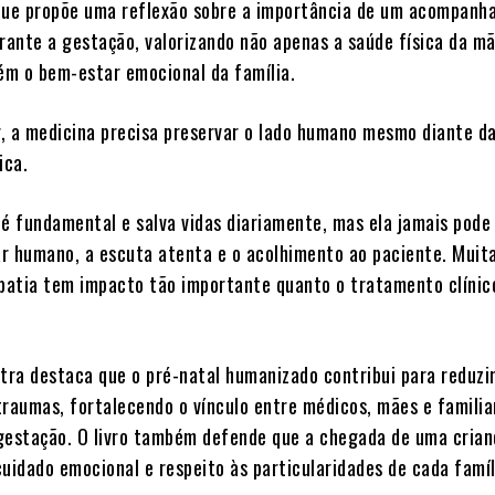
que propõe uma reflexão sobre a importância de um acompan
urante a gestação, valorizando não apenas a saúde física da mã
m o bem-estar emocional da família.
, a medicina precisa preservar o lado humano mesmo diante d
ica.
 é fundamental e salva vidas diariamente, mas ela jamais pode
har humano, a escuta atenta e o acolhimento ao paciente. Muit
atia tem impacto tão importante quanto o tratamento clínic
etra destaca que o pré-natal humanizado contribui para reduzi
traumas, fortalecendo o vínculo entre médicos, mães e familia
gestação. O livro também defende que a chegada de uma crian
uidado emocional e respeito às particularidades de cada famíl