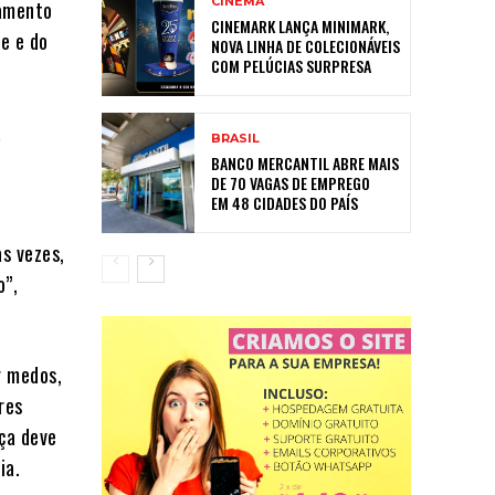
CINEMA
hamento
CINEMARK LANÇA MINIMARK,
e e do
NOVA LINHA DE COLECIONÁVEIS
COM PELÚCIAS SURPRESA
a
BRASIL
BANCO MERCANTIL ABRE MAIS
DE 70 VAGAS DE EMPREGO
EM 48 CIDADES DO PAÍS
as vezes,
o”,
r medos,
res
ça deve
ia.