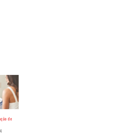
ação de
4