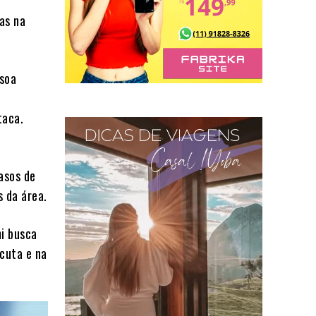
as na
ssoa
taca.
asos de
s da área.
mi busca
cuta e na