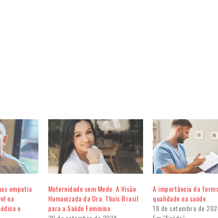
mas empatia
Maternidade sem Medo: A Visão
A importância da form
vel na
Humanizada da Dra. Thaís Brasil
qualidade na saúde
édico e
para a Saúde Feminina
18 de setembro de 202
20 de setembro de 2024
Em "Saúde"