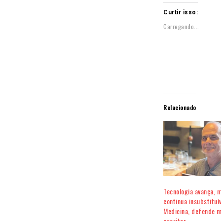
Curtir isso:
Carregando...
Relacionado
Tecnologia avança, 
continua insubstituí
Medicina, defende m
escritor