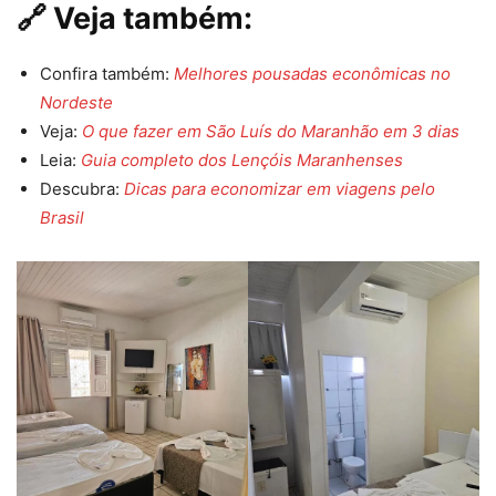
🔗 Veja também:
Confira também:
Melhores pousadas econômicas no
Nordeste
Veja:
O que fazer em São Luís do Maranhão em 3 dias
Leia:
Guia completo dos Lençóis Maranhenses
Descubra:
Dicas para economizar em viagens pelo
Brasil