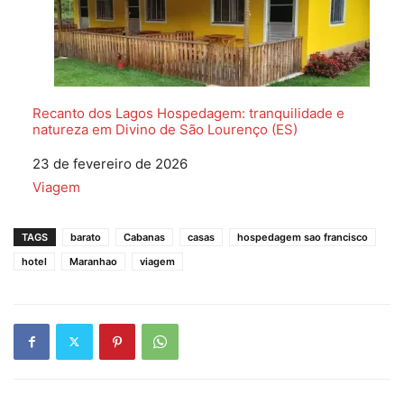
Recanto dos Lagos Hospedagem: tranquilidade e
natureza em Divino de São Lourenço (ES)
Data
23 de fevereiro de 2026
Em relação a
Viagem
TAGS
barato
Cabanas
casas
hospedagem sao francisco
hotel
Maranhao
viagem