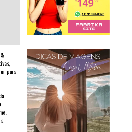
 &
tivas,
don para
da
a
ome.
 a