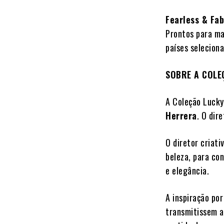
Fearless & Fa
Prontos para ma
países selecio
SOBRE A COLE
A Coleção Lucky
Herrera
. O dir
O diretor criati
beleza, para co
e elegância.
A inspiração por
transmitissem a