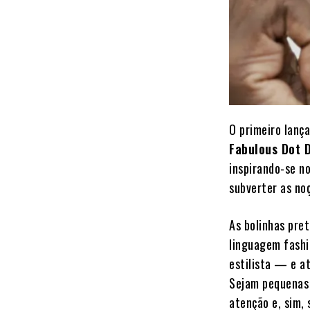
O primeiro lanç
Fabulous Dot 
inspirando-se n
subverter as no
As bolinhas pre
linguagem fash
estilista — e a
Sejam pequenas 
atenção e, sim, 