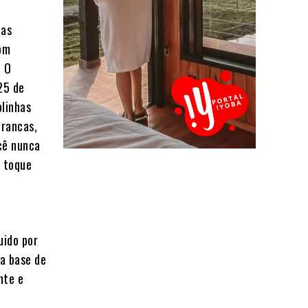
das
com
. O
25 de
linhas
brancas,
cê nunca
m toque
uido por
a base de
nte e