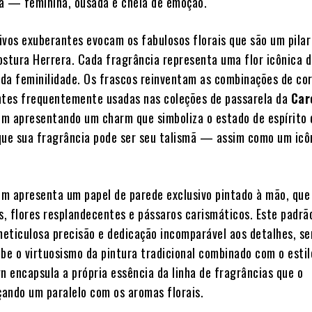
a — feminina, ousada e cheia de emoção.
ivos exuberantes evocam os fabulosos florais que são um pilar
ostura Herrera. Cada fragrância representa uma flor icônica d
da feminilidade. Os frascos reinventam as combinações de co
ntes frequentemente usadas nas coleções de passarela da
Car
um apresentando um charm que simboliza o estado de espírito 
que sua fragrância pode ser seu talismã — assim como um icô
.
m apresenta um papel de parede exclusivo pintado à mão, que
s, flores resplandecentes e pássaros carismáticos. Este padrã
eticulosa precisão e dedicação incomparável aos detalhes, s
be o virtuosismo da pintura tradicional combinado com o estil
n encapsula a própria essência da linha de fragrâncias que o
ando um paralelo com os aromas florais.