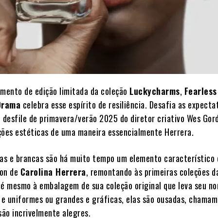
amento de edição limitada da coleção
Luckycharms
,
Fearless
Drama
celebra esse espírito de resiliência. Desafia as expecta
o desfile de primavera/verão 2025 do diretor criativo Wes Gor
ções estéticas de uma maneira essencialmente Herrera.
tas e brancas são há muito tempo um elemento característico 
ion de
Carolina Herrera
, remontando às primeiras coleções d
té mesmo à embalagem de sua coleção original que leva seu n
e uniformes ou grandes e gráficas, elas são ousadas, chamam
são incrivelmente alegres.