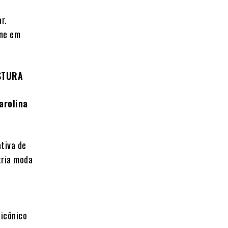
r.
ine em
STURA
arolina
ativa de
tria moda
 icônico