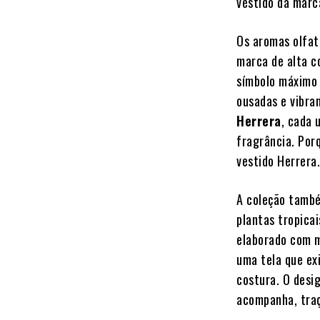
vestido da marc
Os aromas olfat
marca de alta c
símbolo máximo 
ousadas e vibra
Herrera
, cada 
fragrância. Por
vestido Herrera
A coleção també
plantas tropicai
elaborado com m
uma tela que exi
costura. O desig
acompanha, traç