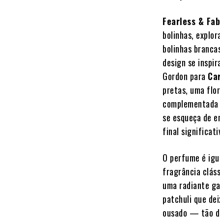
Fearless & Fa
bolinhas, explo
bolinhas branca
design se inspi
Gordon para
Ca
pretas, uma flo
complementada p
se esqueça de e
final significat
O perfume é igu
fragrância clás
uma radiante ga
patchuli que de
ousado — tão d