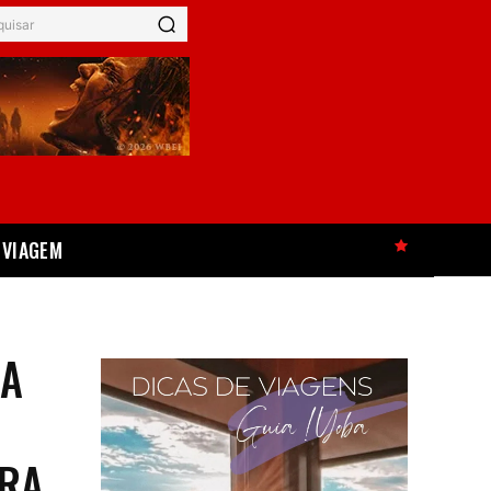
quisar
VIAGEM
HOT
 A
ERA