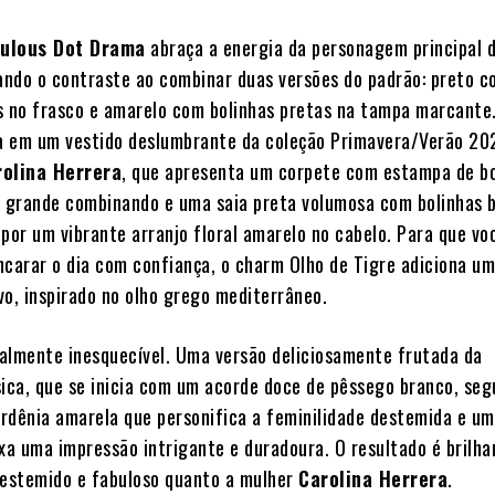
bulous Dot Drama
abraça a energia da personagem principal 
rando o contraste ao combinar duas versões do padrão: preto 
s no frasco e amarelo com bolinhas pretas na tampa marcante
ra em um vestido deslumbrante da coleção Primavera/Verão 20
rolina Herrera
, que apresenta um corpete com estampa de bo
r grande combinando e uma saia preta volumosa com bolinhas 
or um vibrante arranjo floral amarelo no cabelo. Para que vo
ncarar o dia com confiança, o charm Olho de Tigre adiciona u
ivo, inspirado no olho grego mediterrâneo.
almente inesquecível. Uma versão deliciosamente frutada da
sica, que se inicia com um acorde doce de pêssego branco, seg
rdênia amarela que personifica a feminilidade destemida e um
ixa uma impressão intrigante e duradoura. O resultado é brilha
estemido e fabuloso quanto a mulher
Carolina Herrera
.