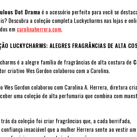
bulous Dot Drama
é o acessório perfeito para você se destaca
is? Descubra a coleção completa Luckycharms nas lojas e onl
nados em
carolinaherrera.com
.
ÇÃO LUCKYCHARMS: ALEGRES FRAGRÂNCIAS DE ALTA CO
charms é a alegre família de fragrâncias de alta costura de
C
etor criativo Wes Gordon colaborou com a Carolina.
vo Wes Gordon colaborou com Carolina A. Herrera, diretora cri
nceber uma coleção de alta perfumaria que combina com maes
 trás da coleção foi criar fragrâncias que, a cada borrifada,
 confiança insaciável que a mulher Herrera sente ao vestir um