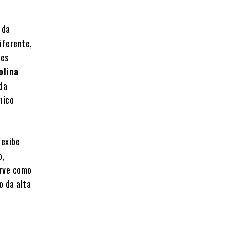
 da
iferente,
res
olina
da
nico
 exibe
o,
erve como
o da alta