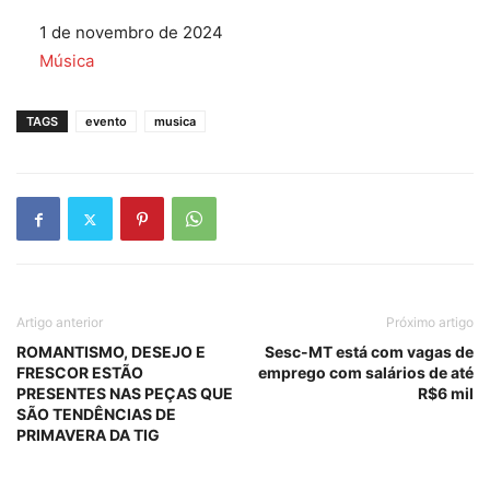
Data
1 de novembro de 2024
Em relação a
Música
TAGS
evento
musica
Artigo anterior
Próximo artigo
ROMANTISMO, DESEJO E
Sesc-MT está com vagas de
FRESCOR ESTÃO
emprego com salários de até
PRESENTES NAS PEÇAS QUE
R$6 mil
SÃO TENDÊNCIAS DE
PRIMAVERA DA TIG