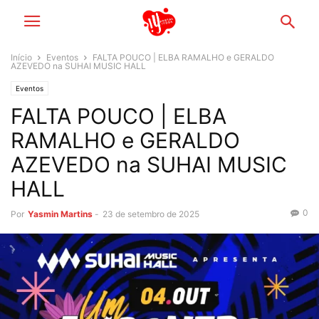
Início
Eventos
FALTA POUCO | ELBA RAMALHO e GERALDO
AZEVEDO na SUHAI MUSIC HALL
Eventos
FALTA POUCO | ELBA
RAMALHO e GERALDO
AZEVEDO na SUHAI MUSIC
HALL
0
Por
Yasmin Martins
-
23 de setembro de 2025