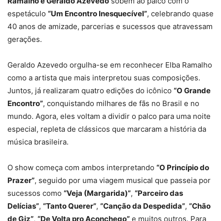
Ramalho e Geraldo Azevedo
sobem ao palco com o
espetáculo
“Um Encontro Inesquecível”
, celebrando quase
40 anos de amizade, parcerias e sucessos que atravessam
gerações.
Geraldo Azevedo orgulha-se em reconhecer Elba Ramalho
como a artista que mais interpretou suas composições.
Juntos, já realizaram quatro edições do icônico
“O Grande
Encontro”
, conquistando milhares de fãs no Brasil e no
mundo. Agora, eles voltam a dividir o palco para uma noite
especial, repleta de clássicos que marcaram a história da
música brasileira.
O show começa com ambos interpretando
“O Princípio do
Prazer”
, seguido por uma viagem musical que passeia por
sucessos como
“Veja (Margarida)”
,
“Parceiro das
Delícias”
,
“Tanto Querer”
,
“Canção da Despedida”
,
“Chão
de Giz”
,
“De Volta pro Aconchego”
e muitos outros. Para