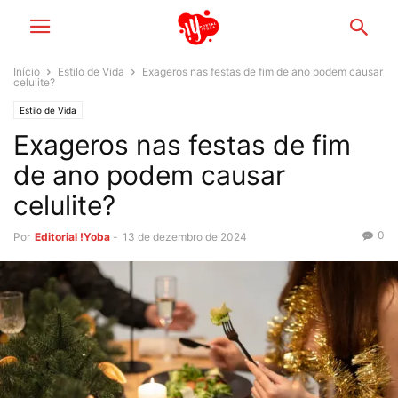
Início
Estilo de Vida
Exageros nas festas de fim de ano podem causar
celulite?
Estilo de Vida
Exageros nas festas de fim
de ano podem causar
celulite?
0
Por
Editorial !Yoba
-
13 de dezembro de 2024