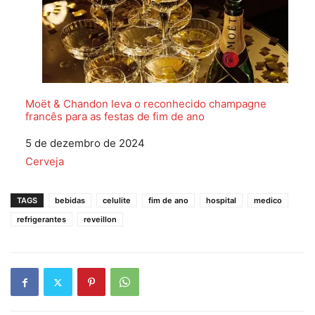
Moët & Chandon leva o reconhecido champagne
francês para as festas de fim de ano
Data
5 de dezembro de 2024
Em relação a
Cerveja
TAGS
bebidas
celulite
fim de ano
hospital
medico
refrigerantes
reveillon