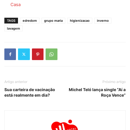
Em relação a
Casa
TAGS
edredom
grupo maria
higienizacao
inverno
lavagem
Artigo anterior
Próximo artigo
Sua carteira de vacinação
Michel Teló lança single “Aí a
está realmente em dia?
Roça Vence”