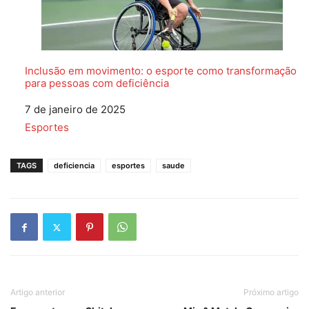
Inclusão em movimento: o esporte como transformação
para pessoas com deficiência
Data
7 de janeiro de 2025
Em relação a
Esportes
TAGS
deficiencia
esportes
saude
Artigo anterior
Próximo artigo