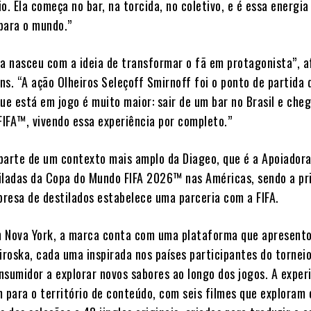
o. Ela começa no bar, na torcida, no coletivo, e é essa energia
para o mundo.”
 nasceu com a ideia de transformar o fã em protagonista”, a
ns. “A ação Olheiros Seleçoff Smirnoff foi o ponto de partida 
ue está em jogo é muito maior: sair de um bar no Brasil e cheg
IFA™, vivendo essa experiência por completo.”
 parte de um contexto mais amplo da Diageo, que é a Apoiadora
iladas da Copa do Mundo FIFA 2026™ nas Américas, sendo a pr
resa de destilados estabelece uma parceria com a FIFA.
 Nova York, a marca conta com uma plataforma que apresent
iroska, cada uma inspirada nos países participantes do torneio
nsumidor a explorar novos sabores ao longo dos jogos. A exper
para o território de conteúdo, com seis filmes que exploram 