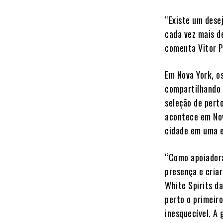
“Existe um dese
cada vez mais d
comenta Vitor P
Em Nova York, o
compartilhando 
seleção de perto
acontece em Nov
cidade em uma e
“Como apoiadora
presença e criar
White Spirits da
perto o primeir
inesquecível. A