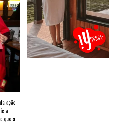
 da ação
ícia
 o que a