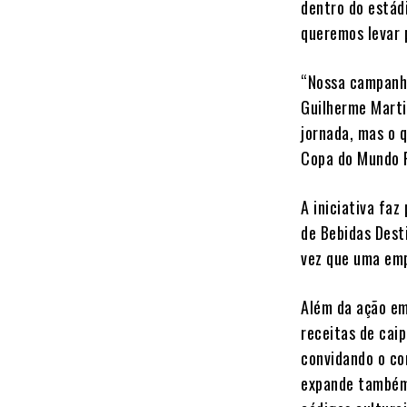
dentro do estádi
queremos levar 
“Nossa campanha
Guilherme Marti
jornada, mas o q
Copa do Mundo F
A iniciativa faz
de Bebidas Dest
vez que uma emp
Além da ação em
receitas de caip
convidando o co
expande também 