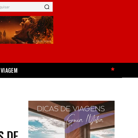
quisar
VIAGEM
HOT
S DE