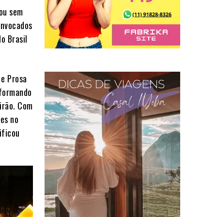
gou sem
onvocados
o Brasil
 e Prosa
sformando
eirão. Com
ves no
ificou