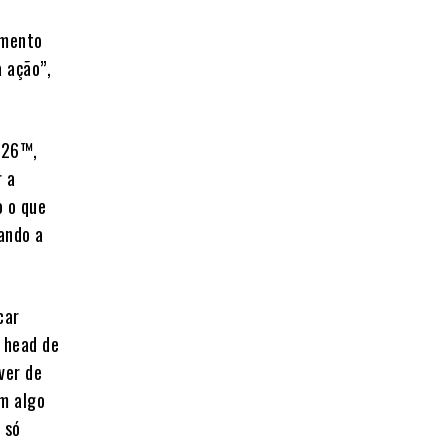
omento
a ação”,
026™,
r a
o o que
ando a
car
, head de
ver de
m algo
 só