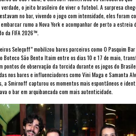
verdade, o jeito brasileiro de viver o futebol. A surpresa che
 estavam no bar, vivendo o jogo com intensidade, eles foram c
 embarcar rumo a Nova York e acompanhar de perto a estreia d
do da FIFA 2026™.
lheiros Seleçoff” mobilizou bares parceiros como O Pasquim Bar
 o Boteco São Bento Itaim entre os dias 10 e 17 de maio, tran
m pontos de observação da torcida durante os jogos do Brasil
das nos bares e influenciadores como Vini Maga e Samanta Al
os, a Smirnoff capturou os momentos mais espontâneos e ident
va o bar em arquibancada com mais autenticidade.