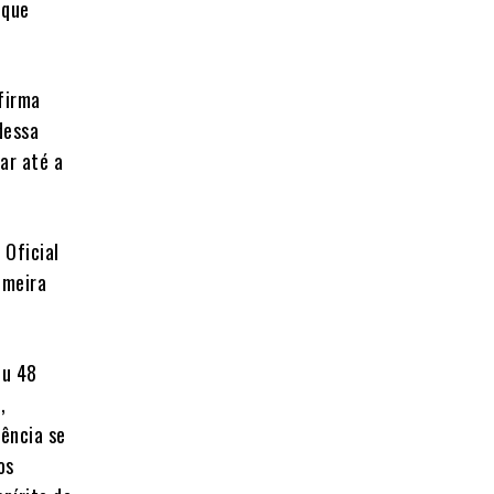
 que
firma
dessa
ar até a
 Oficial
imeira
ou 48
,
iência se
os