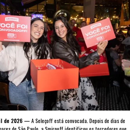
ril de 2026 —
A Seleçoff está convocada. Depois de dias de
bares de São Paulo, a Smirnoff identificou os torcedores que