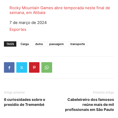
Rocky Mountain Games abre temporada neste final de
semana, em Atibaia
Data
7 de março de 2024
Em relação a
Esportes
TAGS
Carga
dutra
passagem
transporte
Artigo anterior
Próximo artigo
6 curiosidades sobre o
Cabeleireiro dos famosos
presídio de Tremembé
reúne mais de mil
profissionais em São Paulo