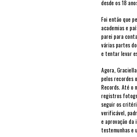
desde os 18 ano
Foi então que p
academias e paí
parei para cont
várias partes d
e tentar levar e
Agora, Graciell
pelos recordes 
Records. Até o 
registros fotog
seguir os critér
verificável, pad
e aprovação da 
testemunhas e u