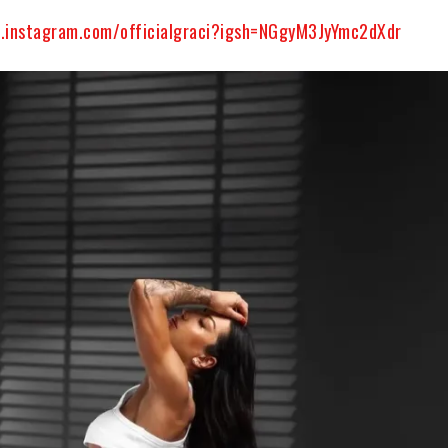
.instagram.com/officialgraci?igsh=NGgyM3JyYmc2dXdr