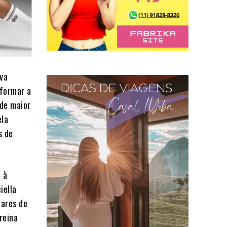
iva
formar a
 de maior
ela
s de
 à
iella
hares de
reina