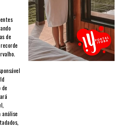
rentes
uando
as de
 recorde
rvalho.
sponsável
ld
o de
sará
l,
a análise
etadados,