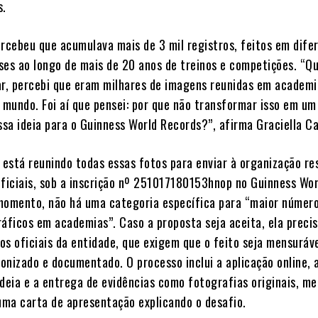
s.
ercebeu que acumulava mais de 3 mil registros, feitos em dife
ses ao longo de mais de 20 anos de treinos e competições. “Q
ar, percebi que eram milhares de imagens reunidas em academi
o mundo. Foi aí que pensei: por que não transformar isso em um
ssa ideia para o Guinness World Records?”, afirma Graciella Ca
a está reunindo todas essas fotos para enviar à organização re
oficiais, sob a inscrição nº 251017180153hnop no Guinness Wor
momento, não há uma categoria específica para “maior númer
ráficos em academias”. Caso a proposta seja aceita, ela preci
ios oficiais da entidade, que exigem que o feito seja mensuráve
ronizado e documentado. O processo inclui a aplicação online, 
ideia e a entrega de evidências como fotografias originais, m
ma carta de apresentação explicando o desafio.