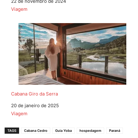
Data
22 de novembro de 2024
Em relação a
Viagem
Cabana Giro da Serra
Data
20 de janeiro de 2025
Em relação a
Viagem
TAGS
Cabana Cedro
Guia Yoba
hospedagem
Paraná