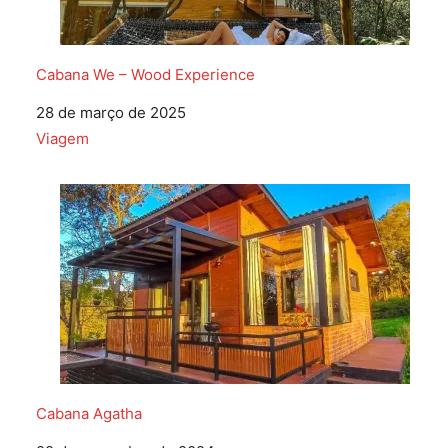
Cabana We – Wood Experience
Data
28 de março de 2025
Em relação a
Viagem
Cabana Agatha