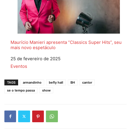
Maurício Manieri apresenta “Classics Super Hits”, seu
mais novo espetáculo
Data
25 de fevereiro de 2025
Em relação a
Eventos
TAGS
armandinho
befly hall
BH
cantor
se o tempo passa
show