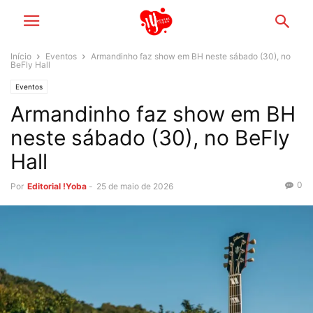
Início
Eventos
Armandinho faz show em BH neste sábado (30), no
BeFly Hall
Eventos
Armandinho faz show em BH
neste sábado (30), no BeFly
Hall
0
Por
Editorial !Yoba
-
25 de maio de 2026