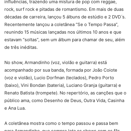
influências, trazendo uma mistura de pop com reggae,
rock, surf rock e pitadas de romantismo. Em mais de duas
décadas de carreira, lançou 5 álbuns de estúdio e 2 DVD ́s.
Recentemente lançou a coletânea “Se o Tempo Passa”,
reunindo 15 músicas lançadas nos últimos 10 anos e que
estavam “soltas”, sem um álbum para chamar de seu, além
de três inéditas.
No show, Armandinho (voz, violão e guitarra) está
acompanhado por sua banda, formada por João Coiote
(voz e violão), Lucio Dorfman (teclados), Pedro Porto
(baixo), Vini Bondan (bateria), Luciano Granja (guitarra) e
Renato Batista (trompete). No repertório, as canções que o
público ama, como Desenho de Deus, Outra Vida, Casinha
e Ana Lua.
A coletânea mostra como o tempo passou e passa bem
para Armandinho, que sempre lota os shows com os fãs